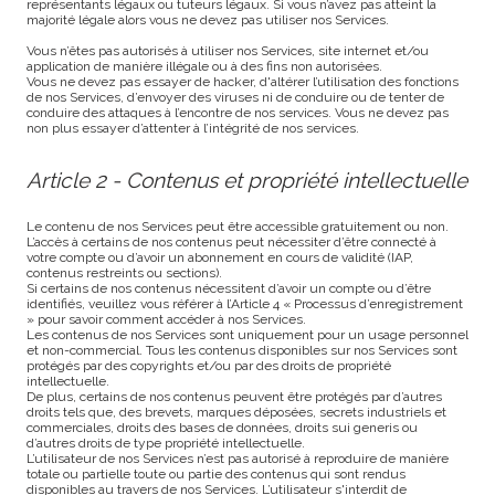
représentants légaux ou tuteurs légaux. Si vous n’avez pas atteint la
majorité légale alors vous ne devez pas utiliser nos Services.
Vous n’êtes pas autorisés à utiliser nos Services, site internet et/ou
application de manière illégale ou à des fins non autorisées.
Vous ne devez pas essayer de hacker, d'altérer l’utilisation des fonctions
de nos Services, d’envoyer des viruses ni de conduire ou de tenter de
conduire des attaques à l’encontre de nos services. Vous ne devez pas
non plus essayer d’attenter à l’intégrité de nos services.
Article 2 - Contenus et propriété intellectuelle
Le contenu de nos Services peut être accessible gratuitement ou non.
L’accès à certains de nos contenus peut nécessiter d’être connecté à
votre compte ou d’avoir un abonnement en cours de validité (IAP,
contenus restreints ou sections).
Si certains de nos contenus nécessitent d’avoir un compte ou d’être
identifiés, veuillez vous référer à l’Article 4 « Processus d’enregistrement
» pour savoir comment accéder à nos Services.
Les contenus de nos Services sont uniquement pour un usage personnel
et non-commercial. Tous les contenus disponibles sur nos Services sont
protégés par des copyrights et/ou par des droits de propriété
intellectuelle.
De plus, certains de nos contenus peuvent être protégés par d’autres
droits tels que, des brevets, marques déposées, secrets industriels et
commerciales, droits des bases de données, droits sui generis ou
d’autres droits de type propriété intellectuelle.
L’utilisateur de nos Services n’est pas autorisé à reproduire de manière
totale ou partielle toute ou partie des contenus qui sont rendus
disponibles au travers de nos Services. L’utilisateur s'interdit de